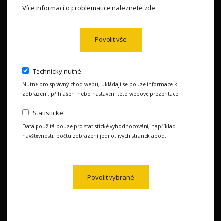
Více informací o problematice naleznete
zde
.
Povolit vše
Obchod provozuje:
Jiří Markalous
Technicky nutné
Potřebujete pomoc?
Nutné pro správný chod webu, ukládají se pouze informace k
zobrazení, přihlášení nebo nastavení této webové prezentace.
+420603511879
Statistické
Po-Pá 8:30 - 16:30
Data použitá pouze pro statistické vyhodnocování, například
návštěvnosti, počtu zobrazení jednotlivých stránek apod.
U nás můžete platit
Povolit vybrané