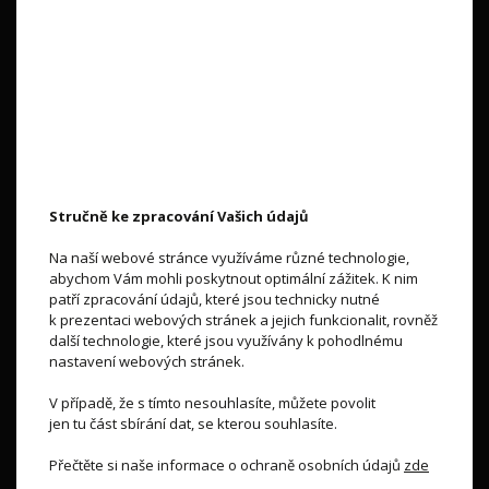
Kontakty
O společnosti
Kontakt
Stručně ke zpracování Vašich údajů
Na naší webové stránce využíváme různé technologie,
abychom Vám mohli poskytnout optimální zážitek. K nim
Vše o nákupu
patří zpracování údajů, které jsou technicky nutné
k prezentaci webových stránek a jejich funkcionalit, rovněž
Obchodní podmínky
další technologie, které jsou využívány k pohodlnému
nastavení webových stránek.
Ochrana osobních údajů
Reklamace a vrácení
V případě, že s tímto nesouhlasíte, můžete povolit
jen tu část sbírání dat, se kterou souhlasíte.
Doprava a platba
Přečtěte si naše informace o ochraně osobních údajů
zde