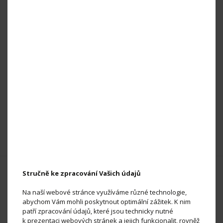
SKLADEM
SKLADEM
Přívěs SVLP0470SH2M100
Přívěs SVLP0469SH2R100
350 Kč
430 Kč
Stručně ke zpracování Vašich údajů
Na naší webové stránce využíváme různé technologie,
abychom Vám mohli poskytnout optimální zážitek. K nim
patří zpracování údajů, které jsou technicky nutné
k prezentaci webových stránek a jejich funkcionalit, rovněž