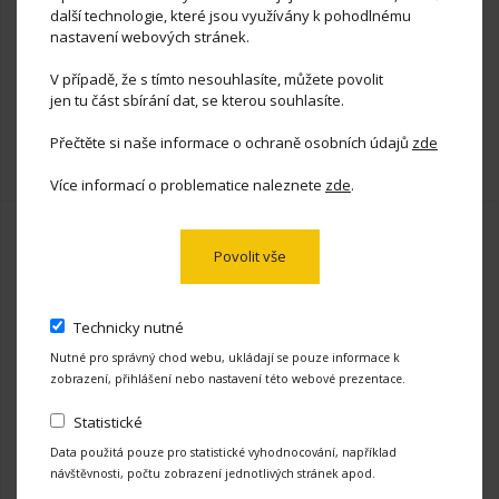
další technologie, které jsou využívány k pohodlnému
nastavení webových stránek.
V případě, že s tímto nesouhlasíte, můžete povolit
jen tu část sbírání dat, se kterou souhlasíte.
SKLADEM
SKLADEM
Přečtěte si naše informace o ochraně osobních údajů
zde
Přívěšek SVLP0417SH2BI00
Přívěšek SVLP0176S69P300
360 Kč
390 Kč
Více informací o problematice naleznete
zde
.
Povolit vše
Technicky nutné
Nutné pro správný chod webu, ukládají se pouze informace k
zobrazení, přihlášení nebo nastavení této webové prezentace.
Statistické
Data použitá pouze pro statistické vyhodnocování, například
SKLADEM
SKLADEM
návštěvnosti, počtu zobrazení jednotlivých stránek apod.