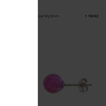
LADEM
íbrné náušnice kulička - opál bílý 8mm
1 150 Kč
op