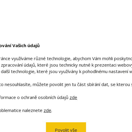
ování Vašich údajů
ránce využíváme různé technologie, abychom Vám mohli poskytno
í zpracování údajů, které jsou technicky nutné k prezentaci webový
SK
ěž další technologie, které jsou využívány k pohodlnému nastavení
šnice kulička - opál bílý 10mm
1 850 Kč
Stř
to nesouhlasíte, můžete povolit jen tu část sbírání dat, se kterou 
nformace o ochraně osobních údajů
zde
T
roblematice naleznete
zde
.
Povolit vše