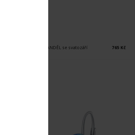
LADEM
íbrný náhrdelník MINET ANDĚL se svatozáří
765 Kč
op