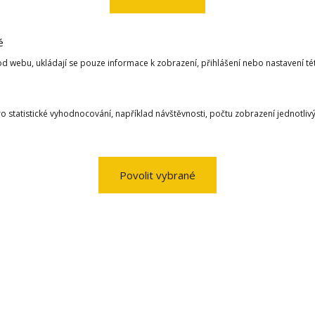
é
d webu, ukládají se pouze informace k zobrazení, přihlášení nebo nastavení t
 statistické vyhodnocování, například návštěvnosti, počtu zobrazení jednotliv
Povolit vybrané
SK
ušnice kulička - opál růžový 10mm
1 850 Kč
Stř