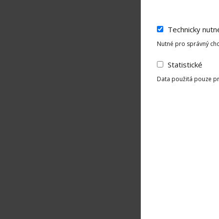
Technicky nutn
Nutné pro správný cho
Statistické
Data použitá pouze pro
SKLADEM
Stříbrné ná