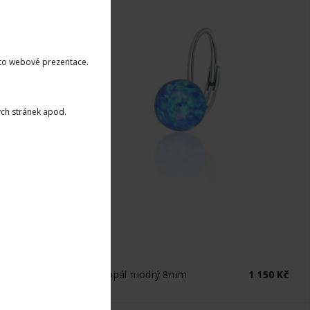
éto webové prezentace.
ých stránek apod.
LADEM
íbrné náušnice kulička - opál modrý 8mm
1 150 Kč