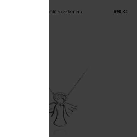
íbrný náhrdelník anděl s jedním zirkonem
690 Kč
oporučujeme