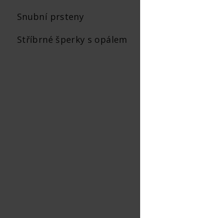
Snubní prsteny
Stříbrné ná
Stříbrné šperky s opálem
Top