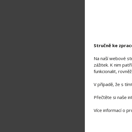
Stručně ke zprac
Na naší webové st
zážitek. K nim patř
SKLADEM
funkcionalit, rovn
Stříbrné náu
V případě, že s tím
Přečtěte si naše i
Top
Více informací o p