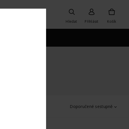
Hledat
Přihlásit
Košík
y s opálem
ktů
Doporučené sestupně