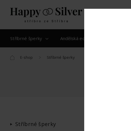
Stříbrné šperky
Andělská edice
Znamení
E-shop
Stříbrné šperky
Filtr
Stříbrné šperky