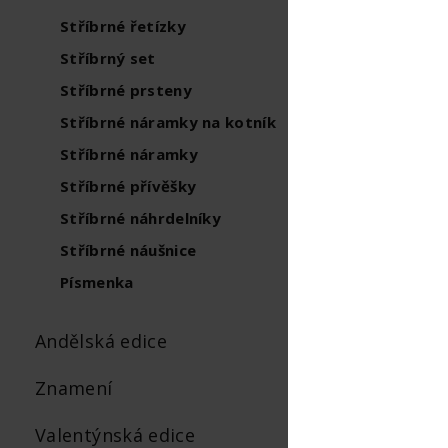
Top
Stříbrné řetízky
Stříbrný set
Stříbrné prsteny
Stříbrné náramky na kotník
Stříbrné náramky
Stříbrné přívěšky
Stříbrné náhrdelníky
Stříbrné náušnice
Písmenka
Andělská edice
Znamení
Valentýnská edice
SKLADEM